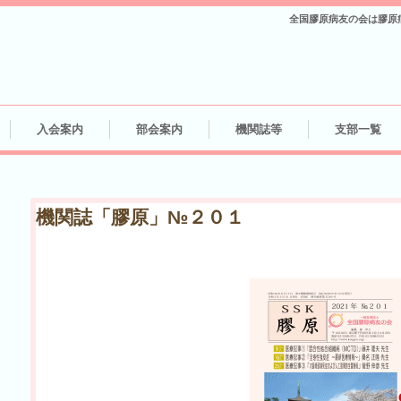
全国膠原病友の会は膠原
入会案内
部会案内
機関誌等
支部一覧
機関誌「膠原」№２０１