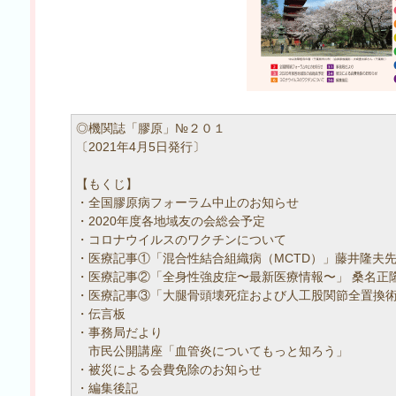
◎機関誌「膠原」№２０１
〔2021年4月5日発行〕
【もくじ】
・全国膠原病フォーラム中止のお知らせ
・2020年度各地域友の会総会予定
・コロナウイルスのワクチンについて
・医療記事①「混合性結合組織病（MCTD）」藤井隆夫
・医療記事②「全身性強皮症〜最新医療情報〜」 桑名正
・医療記事③「大腿骨頭壊死症および人工股関節全置換術
・伝言板
・事務局だより
市民公開講座「血管炎についてもっと知ろう」
・被災による会費免除のお知らせ
・編集後記